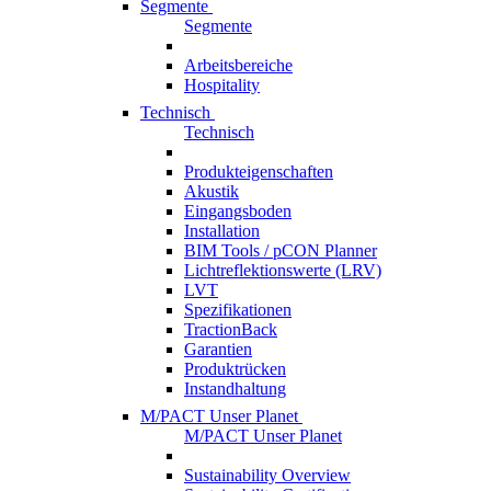
Segmente
Segmente
Arbeitsbereiche
Hospitality
Technisch
Technisch
Produkteigenschaften
Akustik
Eingangsboden
Installation
BIM Tools / pCON Planner
Lichtreflektionswerte (LRV)
LVT
Spezifikationen
TractionBack
Garantien
Produktrücken
Instandhaltung
M/PACT Unser Planet
M/PACT Unser Planet
Sustainability Overview