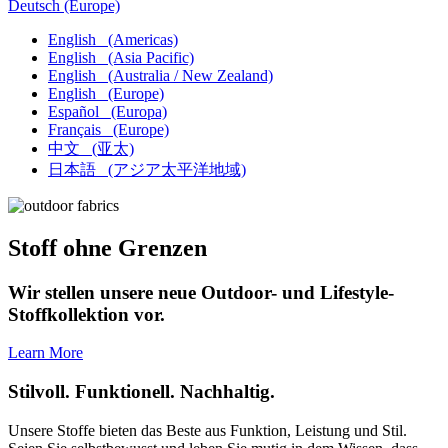
Deutsch
(Europe)
English
(Americas)
English
(Asia Pacific)
English
(Australia / New Zealand)
English
(Europe)
Español
(Europa)
Français
(Europe)
中文
(亚太)
日本語
(アジア太平洋地域)
Stoff ohne Grenzen
Wir stellen unsere neue Outdoor- und Lifestyle-
Stoffkollektion vor.
Learn More
Stilvoll. Funktionell. Nachhaltig.
Unsere Stoffe bieten das Beste aus Funktion, Leistung und Stil.