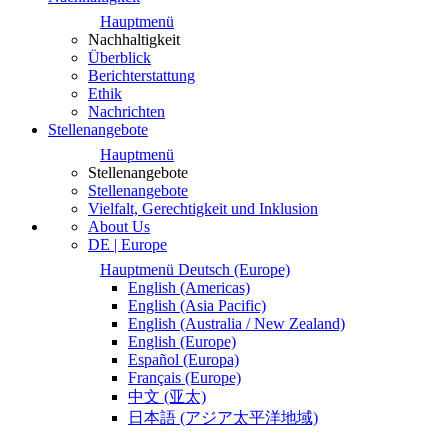
Hauptmenü
Nachhaltigkeit
Überblick
Berichterstattung
Ethik
Nachrichten
Stellenangebote
Hauptmenü
Stellenangebote
Stellenangebote
Vielfalt, Gerechtigkeit und Inklusion
About Us
DE | Europe
Hauptmenü
Deutsch
(Europe)
English
(Americas)
English
(Asia Pacific)
English
(Australia / New Zealand)
English
(Europe)
Español
(Europa)
Français
(Europe)
中文
(亚太)
日本語
(アジア太平洋地域)