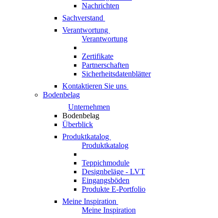
Nachrichten
Sachverstand
Verantwortung
Verantwortung
Zertifikate
Partnerschaften
Sicherheitsdatenblätter
Kontaktieren Sie uns
Bodenbelag
Unternehmen
Bodenbelag
Überblick
Produktkatalog
Produktkatalog
Teppichmodule
Designbeläge - LVT
Eingangsböden
Produkte E-Portfolio
Meine Inspiration
Meine Inspiration