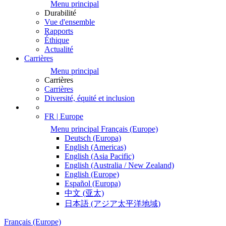
Menu principal
Durabilité
Vue d'ensemble
Rapports
Éthique
Actualité
Carrières
Menu principal
Carrières
Carrières
Diversité, équité et inclusion
FR | Europe
Menu principal
Français
(Europe)
Deutsch
(Europa)
English
(Americas)
English
(Asia Pacific)
English
(Australia / New Zealand)
English
(Europe)
Español
(Europa)
中文
(亚太)
日本語
(アジア太平洋地域)
Français
(Europe)