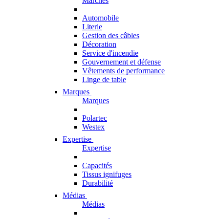
Marchés
Automobile
Literie
Gestion des câbles
Décoration
Service d'incendie
Gouvernement et défense
Vêtements de performance
Linge de table
Marques
Marques
Polartec
Westex
Expertise
Expertise
Capacités
Tissus ignifuges
Durabilité
Médias
Médias