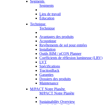
Segments
Segments
Lieu de travail
Éducation
Technique
Technique
Avantages des produits
Acoustique
Revêtements de sol pour entrées
Installation
Outils BIM / pCON Planner
Coefficients de réflexion lumineuse (LRV)
LVT
Spécifications
TractionBack
Garanties
Dossiers des produits
Maintenance
M/PACT Notre Planète
M/PACT Notre Planète
Sustainability Overview