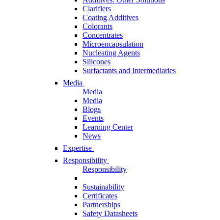
Clarifiers
Coating Additives
Colorants
Concentrates
Microencapsulation
Nucleating Agents
Silicones
Surfactants and Intermediaries
Media
Media
Media
Blogs
Events
Learning Center
News
Expertise
Responsibility
Responsibility
Sustainability
Certificates
Partnerships
Safety Datasheets