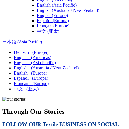
English
(Asia Pacific)
English
(Australia / New Zealand)
English
(Europe)
Español
(Europa)
Français
(Europe)
中文
(亚太)
日本語
(Asia Pacific)
Deutsch
(Europa)
English
(Americas)
English
(Asia Pacific)
English
(Australia / New Zealand)
English
(Europe)
Español
(Europa)
Français
(Europe)
中文
(亚太)
Through Our Stories
FOLLOW OUR Textile BUSINESS ON SOCIAL