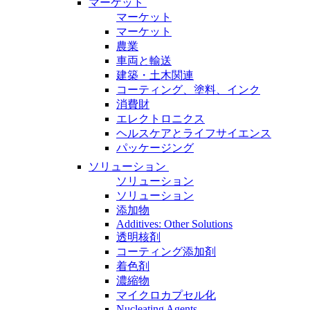
マーケット
マーケット
マーケット
農業
車両と輸送
建築・土木関連
コーティング、塗料、インク
消費財
エレクトロニクス
ヘルスケアとライフサイエンス
パッケージング
ソリューション
ソリューション
ソリューション
添加物
Additives: Other Solutions
透明核剤
コーティング添加剤
着色剤
濃縮物
マイクロカプセル化
Nucleating Agents